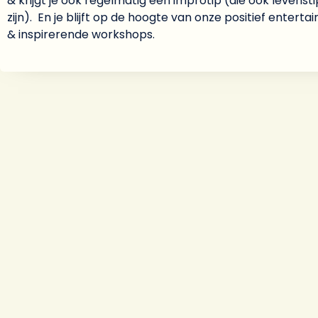
& krijgt je ook regelmatig een improtip (die ook levenst
zijn). En je blijft op de hoogte van onze positief entert
& inspirerende workshops.