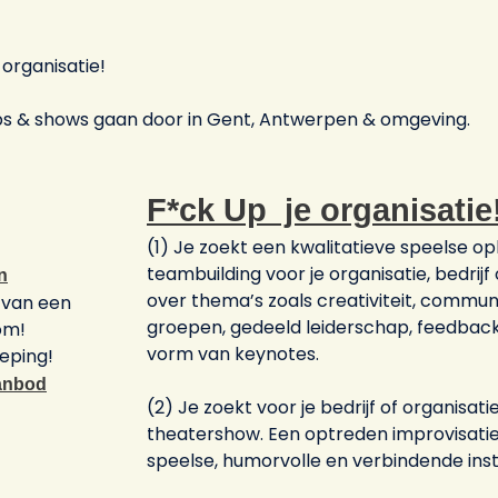
 organisatie!
ops & shows gaan door in Gent, Antwerpen & omgeving.
F*ck Up je organisatie
(1) Je zoekt een kwalitatieve speelse op
teambuilding voor je organisatie, bedrij
n
over thema’s zoals creativiteit, commun
 van een
groepen, gedeeld leiderschap, feedback 
om!
vorm van keynotes.
ieping!
aanbod
(2) Je zoekt voor je bedrijf of organisat
theatershow. Een optreden improvisati
speelse, humorvolle en verbindende ins