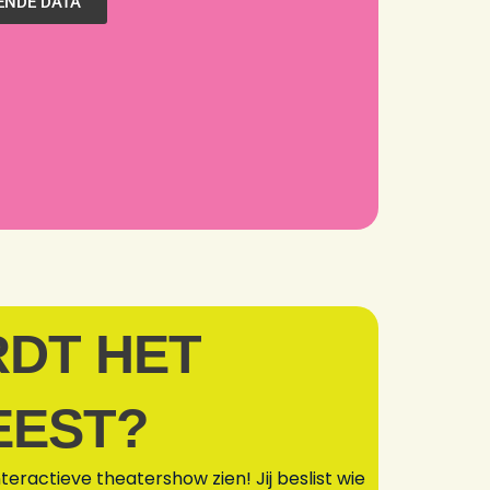
ENDE DATA
RDT HET
EEST?
nteractieve theatershow zien! Jij beslist wie