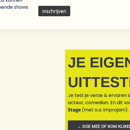
ips kunnen
ainende shows
JE EIGE
UITTES
Je test je verse & ervaren s
acteur, comedian. En dit v
Stage
(met o.a. improjam).
→ DOE MEE OF KOM KIJKE