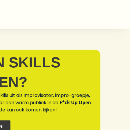
N SKILLS
TEN?
kills uit als improvisator, impro-groepje,
oor een warm publiek in de
F*ck Up Open
 Je kan ook komen kijken!
N!